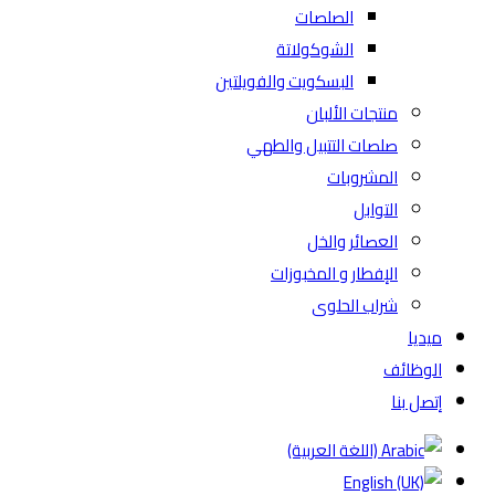
الصلصات
الشوكولاتة
البسكويت والفويلتين
منتجات الألبان
صلصات التتبيل والطهي
المشروبات
التوابل
العصائر والخل
الإفطار و المخبوزات
شراب الحلوى
ميديا
الوظائف
إتصل بنا