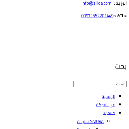
البريد :
info@zillda.com
هاتف
:
00971552201449
بحث
الرئيسية
عن الشركة
منتجاتنا
SMUVA منتجات