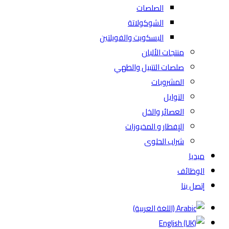
الصلصات
الشوكولاتة
البسكويت والفويلتين
منتجات الألبان
صلصات التتبيل والطهي
المشروبات
التوابل
العصائر والخل
الإفطار و المخبوزات
شراب الحلوى
ميديا
الوظائف
إتصل بنا