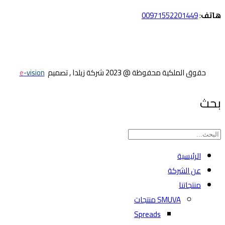
هاتف
:
00971552201449
حقوق الملكية محفوظة @ 2023 شركة زيلدا , تصميم
e
-vision
بحث
الرئيسية
عن الشركة
منتجاتنا
SMUVA منتجات
Spreads