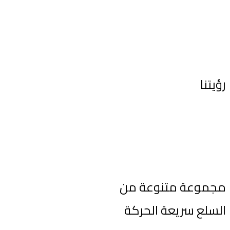
رؤيتنا
أن نصبح الشريك الاستراتيجي المفضل لأصحاب الأعمال والبائعين والتجار،
لتنمية أعمالهم في جميع أنحاء العالم.
مجموعة متنوعة من
السلع سريعة الحركة