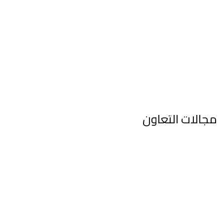
نوفر السلع سريعة الحركة والسلع الأساسية ومجموعة متنوعة من
المنتجات المنزلية الأخرى.
مجالات التعاون
نحن نرحب بأي تعاون مع المصنعين و المستوردين
من جميع أنحاء العالم