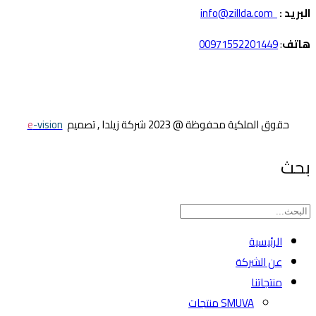
البريد :
info@zillda.com
هاتف
:
00971552201449
حقوق الملكية محفوظة @ 2023 شركة زيلدا , تصميم
e
-vision
بحث
الرئيسية
عن الشركة
منتجاتنا
SMUVA منتجات